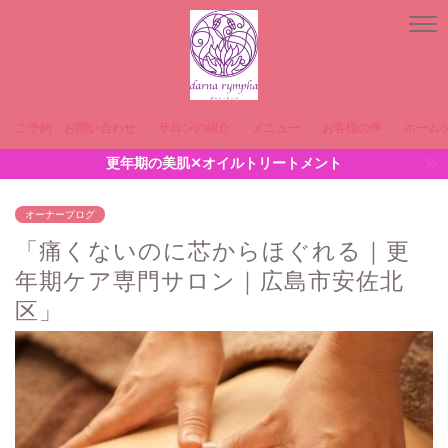
ご予約・お問い合わせ
サロンの紹介
メニュー
お客様の声
ホーム
更年期の美肌✕オイルトリートメント
オーナーブログ
「痛くないのに芯からほぐれる｜更
年期ケア専門サロン｜広島市安佐北
区」