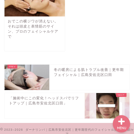
おでこの横ジワが消えない。
それは頭皮と表情筋のサイ
ン、プロのフェイシャルケア
で
ご予約・お問い合わせ
サロンの紹介
冬の暖房による肌トラブル改善｜更年期
フェイシャル｜広島安佐北区口田
メニュー
お客様の声
「施術中にこの変化！ヘッドスパでリフ
トアップ｜広島市安佐北区口田」
MENU
2023–2026 ダーナリンパ｜広島市安佐北区｜更年期世代のフェイシャル美肌・小顔ケ
ア