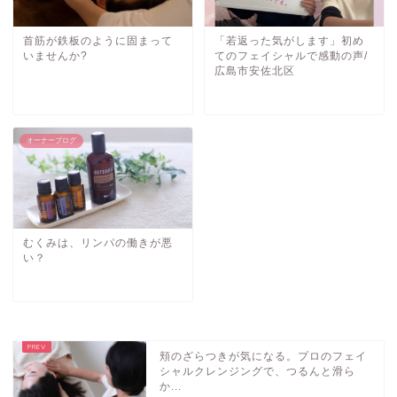
首筋が鉄板のように固まって
「若返った気がします」初め
いませんか?
てのフェイシャルで感動の声/
広島市安佐北区
オーナーブログ
むくみは、リンパの働きが悪
い？
ご予約・お問い合わせ
サロンの紹介
頬のざらつきが気になる。プロのフェイ
シャルクレンジングで、つるんと滑ら
メニュー
か...