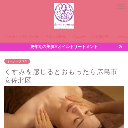
ご予約・お問い合わせ
サロンの紹介
メニュー
お客様の声
ホーム
更年期の美肌✕オイルトリートメント
オーナーブログ
くすみを感じるとおもったら広島市
安佐北区