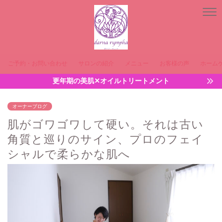
ご予約・お問い合わせ
サロンの紹介
メニュー
お客様の声
ホーム
更年期の美肌✕オイルトリートメント
オーナーブログ
肌がゴワゴワして硬い。それは古い
角質と巡りのサイン、プロのフェイ
シャルで柔らかな肌へ