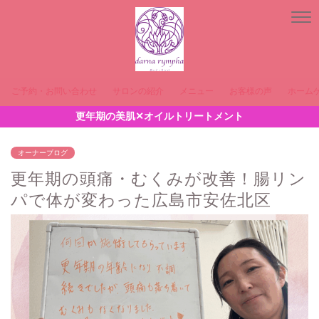
ご予約・お問い合わせ
サロンの紹介
メニュー
お客様の声
ホーム
更年期の美肌✕オイルトリートメント
オーナーブログ
更年期の頭痛・むくみが改善！腸リン
パで体が変わった広島市安佐北区